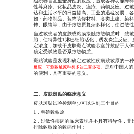
组织器官甚至全身性的反应，造成各种功能障碍
性荨麻疹、化妆品皮炎、痤疮、药物反应、过敏
达和生活水平的日益提高、工业的迅猛发展，各
如：药物制品、装饰装修材料、各类土建、染料
饰、眼镜等，由于致敏原复杂多样化，使过敏性
当过敏患者的皮肤或粘膜接触致敏物质时，致敏
胞，使特异性T淋巴细胞活化，诱发炎症反应。
定浓度，加载于皮肤斑点试验芯室并敷贴于人体
确定受试物是否系致敏物质。
斑贴试验是发现和确定过敏性疾病致敏原的一种
是对中国人的
反应，可测致敏原种类多达二百多项。
的便利，具有重要的意义。
二、皮肤斑贴的临床意义
皮肤斑贴试验检测至少可以达到三个目的：
1
．明确致敏原；
2
．过敏性疾病的临床表现并不具有特异性，非
排除致敏原的致病作用；