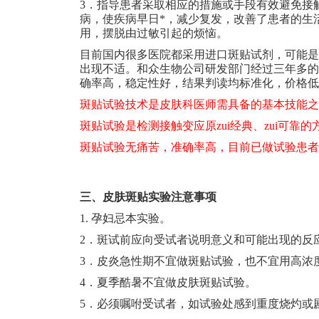
3
．指导患者采取相应的措施或手段有效避免接
病，使疾病早日*，减少复发，改善了患者的生
用，摆脱由过敏引起的烦恼。
目前国内很多医院都采用进口斑贴试剂，可能是
出现不适。和众生物公司研发部门经过三年多的
确率高，稳定性好，结果判读均标准化，价格低
斑贴试验技术是皮肤科医师需具备的基本技能之
斑贴试验是检测接触变应原zui经典、zui可靠
斑贴试验无痛苦，准确率高，目前已做试验患者
三、皮肤斑贴实验注意事项
1.
孕妇忌本实验。
2
．斑试前应向受试者说明意义和可能出现的反
3
．皮炎急性期不宜做斑贴试验，也不宜用高浓
4
．夏季酷暑不宜做皮肤斑贴试验。
5
．必须嘱咐受试者，如试验处感到重度烧灼或