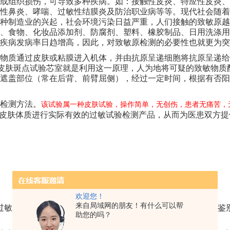
或组织损伤，可导致多种疾病。如：接触性皮炎、特应性皮炎、
性鼻炎、哮喘、过敏性结膜炎及防治职业病等等。现代社会随着
种制造业的兴起，社会环境污染日益严重，人们接触的致敏原越
、食物、化妆品添加剂、防腐剂、塑料、橡胶制品、日用洗涤用
疾病发病率日趋增高，因此，对致敏原检测的必要性也就更为突
物质通过皮肤或粘膜进入机体，并由抗原呈递细胞将抗原呈递给
皮肤斑点试验芯室就是利用这一原理，人为地将可疑的致敏物质
遮盖部位（常在后背、前臂屈侧），经过一定时间，根据有否阳
检测方法。
该试验属一种皮肤试验，操作简单，无创伤，患者无痛苦，
皮肤体质进行实际有效的过敏试验检测产品，从而为医患双方提
欢迎您！
来自局域网的朋友！有什么可以帮
过敏因素也可造成类似表现，斑贴试验也可用于过敏性疾病的鉴
助您的吗？