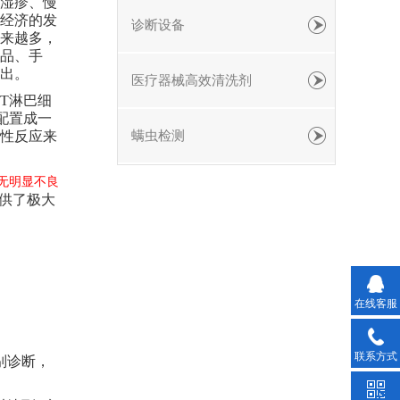
湿疹、慢
经济的发
诊断设备
来越多，
品、手
出。
医疗器械高效清洗剂
T淋巴细
配置成一
性反应来
螨虫检测
无明显不良
供了极大
在线客服
联系方式
别诊断，