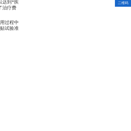
以达到*疾
二维码
了治疗费
用过程中
贴试验准