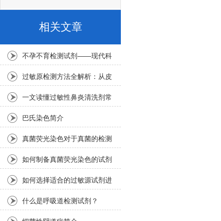
相关文章
不孕不育检测试剂——现代科
技助力家庭计划
过敏原检测方法全解析：从皮
肤点刺到特异性IgE抗体检测
一文读懂过敏性鼻炎清洗剂常
见类型，精准匹配缓解需求
巴氏染色简介
真菌荧光染色对于真菌的检测
和鉴定有何重要意义？
如何制备真菌荧光染色的试剂
和染色溶液？
如何选择适合的过敏源试剂进
行过敏检测？
什么是呼吸道检测试剂？