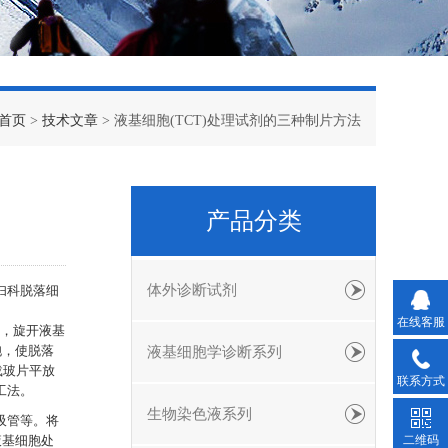
首页
>
技术文章
> 液基细胞(TCT)处理试剂的三种制片方法
产品分类
体外诊断试剂
妇科脱落细
在线客服
，旋开液基
胞，使脱落
液基细胞学诊断系列
载玻片平放
联系方式
工法。
生物染色液系列
吸管等。将
二维码
液基细胞处