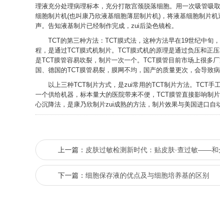
理液充分处理病理标本，充分打散宫颈脱落细胞。用一次吸管吸取液
细胞制片机(也叫康乃欣液基细胞薄层制片机)，将液基细胞制片机通电
声。告知液基制片已经制作完成，zui后染色镜检。
TCT的第三种方法：TCT膜式法，这种方法早在19世纪中旬
程，是通过TCT膜式机制片。TCT膜式机的原理是通过负压和正
是TCT膜管容易吹裂，制片一次一个。TCT膜管目前市场上很多
国、德国的TCT膜管易裂，膜网不均，国产的质量更次，会导致
以上三种TCT制片方式，是zui常用的TCT制片方法。TCT手
一个供给机器，标本量大的医院带来不便，TCT膜管直接影响制片
心沉降法，是康乃欣制片zui成熟的方法，制片效果与美国进口自
上一篇：
皮肤过敏检测新时代：贴皮肤·查过敏——和
下一篇：
细胞保存液的优点及与细胞培养基的区别