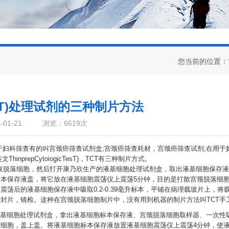
您当前的位置：
CT)处理试剂的三种制片方法
01-21
浏览：6619次
科筛查有的叫宫颈癌筛查试剂盒;宫颈癌筛查耗材，宫颈癌筛查试剂;在用于
prepCytoiogicTesT)，TCT有三种制片方式。
脱落细胞，然后打开康乃欣生产的液基细胞处理试剂盒，取出液基细胞保存液
本保存液盖，将它放在液基细胞震荡仪上震荡5分钟，目的是打散宫颈脱落细
荡后的液基细胞保存液中吸取0.2-0.39毫升标本，平铺在病理载玻片上，将
后封片，镜检。这种在宫颈脱落细胞制片中，没有用到机器的制片方法叫TCT手
基细胞处理试剂盒，拿出液基细胞标本保存液、宫颈脱落细胞取样器、一次性
细胞，盖上盖。将液基细胞标本保存液放置液基细胞震荡仪上震荡4分钟，使