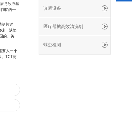
入康乃欣液基
诊断设备
“咔”的一
法制片过
医疗器械高效清洗剂
快捷，缺陷
国的。英
螨虫检测
需要人一个
。TCT离