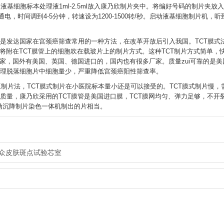
基细胞标本处理液1ml-2.5ml放入康乃欣制片夹中。将编好号码的制片夹放
，时间调到4-5分钟，转速设为1200-1500转/秒。启动液基细胞制片机，听到
，是发达国家在宫颈癌筛查常用的一种方法，在改革开放后引入我国。TCT膜式
压将附在TCT膜管上的细胞吹在载玻片上的制片方式。这种TCT制片方式简单，
厂家，国外有美国、英国、德国进口的，国内也有很多厂家。质量zui可靠的是美
病理脱落细胞片中细胞量少，严重降低宫颈癌阳性筛查率。
工制片法，TCT膜式制片在小医院标本量小还是可以接受的。TCT膜式制片慢，
质量，康乃欣采用的TCT膜管是美国进口膜，TCT膜网均匀、弹力足够，不开裂
动沉降制片染色一体机制出的片相当。
众皮肤斑点试验芯室