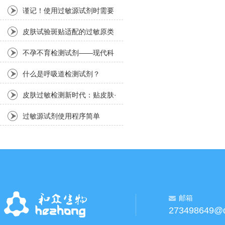
用是什么？
谨记！使用过敏源试剂时需要
注意这些
皮肤试验斑贴适配的过敏原类
型及应用场景解析
不孕不育检测试剂——现代科
技助力家庭计划
什么是呼吸道检测试剂？
皮肤过敏检测新时代：贴皮肤·
查过敏——和众皮肤斑点试验
过敏源试剂使用程序简单
芯室
邮箱
273498649@