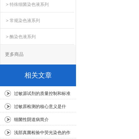
> 特殊细菌染色液系列
> 常规染色液系列
> 酶染色液系列
更多商品
相关文章
过敏源试剂的质量控制和标准
是如何确保的？
过敏原检测的核心意义是什
么？
细菌性阴道病简介
浅部真菌检验中荧光染色的作