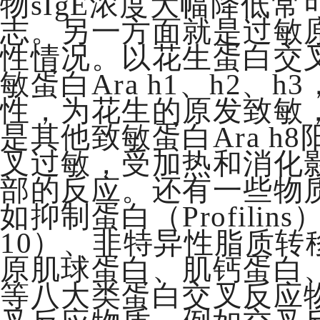
物sIgE浓度大幅降低
志。另一方面就是过敏
性情况。以花生蛋白交
敏蛋白Ara h1、h2、
性，为花生的原发致敏
是其他致敏蛋白Ara h
叉过敏，受加热和消化
部的反应。还有一些物
如抑制蛋白（Profilin
10）、非特异性脂质转
原肌球蛋白、肌钙蛋白
等八大类蛋白交叉反应