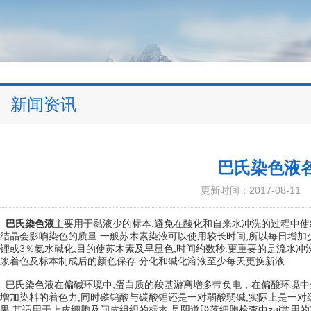
新闻资讯
巴氏染色液
更新时间：2017-08-11
巴氏染色液
主要用于黏液少的标本,避免在酸化和自来水冲洗的过程中使
结晶会影响染色的质量.一般苏木素染液可以使用较长时间,所以每日增加
锂或3％氨水碱化,目的使苏木素及早显色,时间约数秒.更重要的是流水冲
浆着色及标本制成后的颜色保存.分化和碱化溶液至少每天更换新液.
巴氏染色液在偏碱环境中,蛋白质的羧基游离增多带负电，在偏酸环境中
增加染料的着色力,同时磷钨酸与碳酸锂还是一对弱酸弱碱,实际上是一对
果,其适用于上皮细胞及间皮组织的标本,是阴道脱落细胞检查中zui常用的