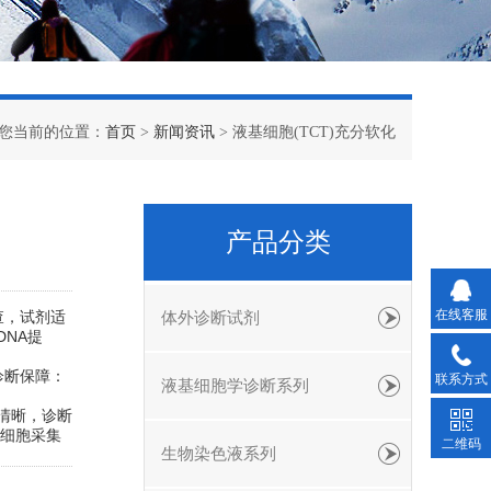
您当前的位置：
首页
>
新闻资讯
> 液基细胞(TCT)充分软化
产品分类
在线客服
查，试剂适
体外诊断试剂
NA提
诊断保障：
联系方式
液基细胞学诊断系列
清晰，诊断
持细胞采集
二维码
生物染色液系列