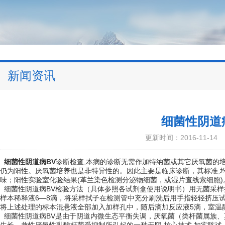
新闻资讯
细菌性阴道
更新时间：2016-11-14
细菌性阴道病BV
诊断检查,本病的诊断无需作加特纳菌或其它厌氧菌的培
仍为阳性。厌氧菌培养也是非特异性的。因此主要是临床诊断，其标准,均
味；阳性实验室化验结果(革兰染色检测分泌物细菌，或湿片查线索细胞)。
细菌性阴道病BV检验方法（具体参照各试剂盒使用说明书）用无菌采样
样本稀释液6—8滴，将采样拭子在检测管中充分刷洗后用手指轻轻挤压
将上述处理的标本混悬液全部加入加样孔中，随后滴加反应液5滴，室温静
细菌性阴道病BV是由于阴道内微生态平衡失调，厌氧菌（类杆菌属族、