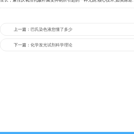
生长，兼性厌氧性乳酸杆菌受抑制所引起的一种无阴,核心技术,如实陈述.
上一篇：
巴氏染色液您懂了多少
下一篇：
化学发光试剂科学理论