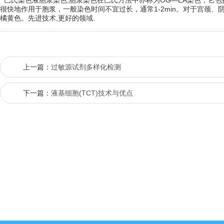
巴氏染色液胞浆染色,胞浆染色在巴氏方法中亦称为OG—EA染色，它包
很快地作用于胞浆，一般染色时间不宜过长，通常1-2min。对于宫颈
橘黄色。先进技术,更好的领域.
上一篇：
过敏源试剂多样化检测
下一篇：
液基细胞(TCT)技术与优点