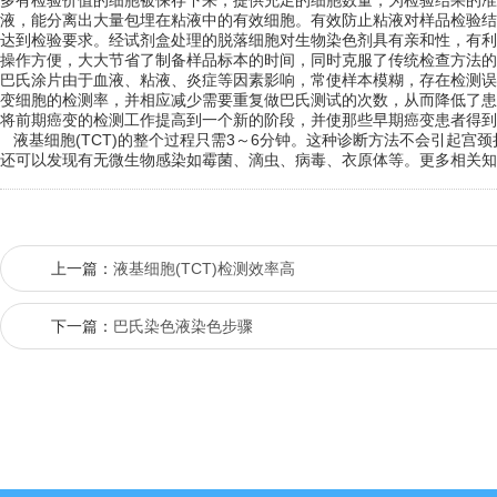
多有检验价值的细胞被保存下来，提供充足的细胞数量，为检验结果的准
液，能分离出大量包埋在粘液中的有效细胞。有效防止粘液对样品检验结
达到检验要求。经试剂盒处理的脱落细胞对生物染色剂具有亲和性，有利于
操作方便，大大节省了制备样品标本的时间，同时克服了传统检查方法的
巴氏涂片由于血液、粘液、炎症等因素影响，常使样本模糊，存在检测误
变细胞的检测率，并相应减少需要重复做巴氏测试的次数，从而降低了患
将前期癌变的检测工作提高到一个新的阶段，并使那些早期癌变患者得到
液基细胞(TCT)的整个过程只需3～6分钟。这种诊断方法不会引起宫
还可以发现有无微生物感染如霉菌、滴虫、病毒、衣原体等。更多相关知识
上一篇：
液基细胞(TCT)检测效率高
下一篇：
巴氏染色液染色步骤