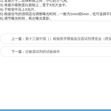
2).置膜片于二层保鲜膜之间，小心赶尽气泡。
3).将膜片吸附蛋白面朝上，置于X光片盒中。
4).于暗室中压上X光片。
5).根据信号的强弱适当调整曝光时间，一般为1min或5min，也可选
6).调节曝光时间，再次曝光显影。
上一篇：
第十三届中国（）检验医学暨输血仪器试剂博览会（西
下一篇：
过敏源试剂的试验操作