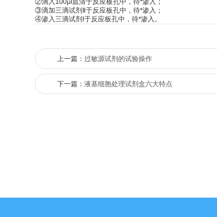
②滴入100μl血清于反应板孔中，待*渗入；
③滴加三滴试剂Ⅱ于反应板孔中，待*渗入；
④渗入三滴试剂Ⅰ于反应板孔中，待*渗入。
上一篇：
过敏源试剂的试验操作
下一篇：
液基细胞处理试剂盒六大特点