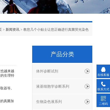
页
>
新闻资讯
> 教您几个小贴士让您正确进行真菌荧光染色
产品分类
究也越来越
体外诊断试剂
在线客服
菌的生理特
液基细胞学诊断系列
读取器等。
联系方式
后的真菌加
生物染色液系列
二维码