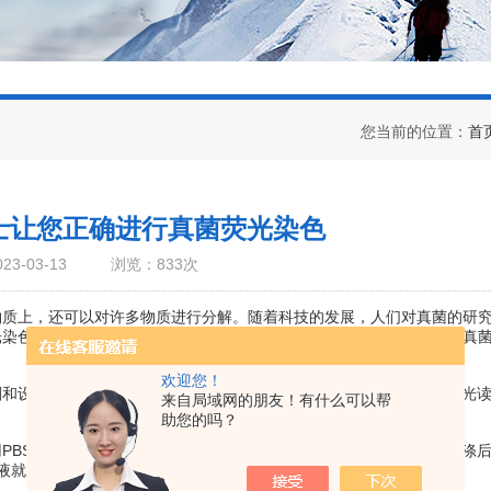
您当前的位置：
首
士让您正确进行真菌荧光染色
3-03-13
浏览：833次
上，还可以对许多物质进行分解。随着科技的发展，人们对真菌的研
光染色可以显示出真菌的分布和活性，这样研究人员就可以更好地了解真
欢迎您！
设备。试剂包括荧光染料、PBS等，设备包括显微镜、背景板、荧光
来自局域网的朋友！有什么可以帮
助您的吗？
BS洗涤，去除细胞外的废物和杂质等。接着是真菌悬液制备，将洗涤
液就制备完成了。