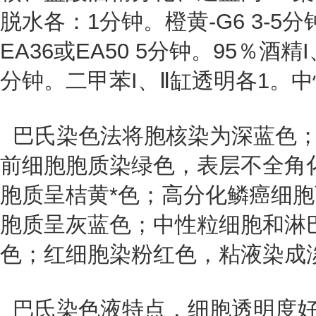
脱水各：1分钟。橙黄-G6 3-5
EA36或EA50 5分钟。95％酒精
分钟。二甲苯I、Ⅱ缸透明各1。
巴氏染色法将胞核染为深蓝色；
前细胞胞质染绿色，表层不全角
胞质呈桔黄*色；高分化鳞癌细胞
胞质呈灰蓝色；中性粒细胞和淋
色；红细胞染粉红色，粘液染成
巴氏染色液特点，细胞透明度好