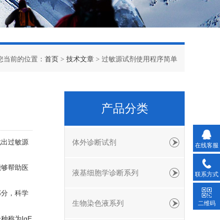
您当前的位置：
首页
>
技术文章
> 过敏源试剂使用程序简单
产品分类
找出过敏源
体外诊断试剂
在线客服
能够帮助医
液基细胞学诊断系列
联系方式
部分，科学
生物染色液系列
二维码
称为IgE