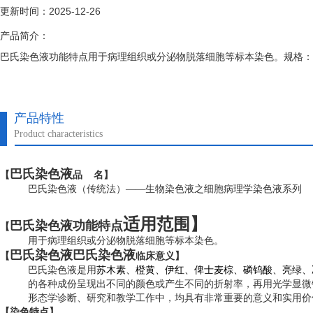
更新时间：2025-12-26
产品简介：
巴氏染色液功能特点用于病理组织或分泌物脱落细胞等标本染色。规格：100ml×
产品特性
Product characteristics
巴氏染色液
【
品 名】
巴氏染色液（传统法）——生物染色液之细胞病理学染色液系列
适用范围】
巴氏染色液功能特点
【
用于病理组织或分泌物脱落细胞等标本染色
。
巴氏染色液巴氏染色液
【
临床意义】
巴氏染色液是用
苏木素、橙黄、伊红、俾士麦棕、磷钨酸、亮绿、
的各种成份呈现出不同的颜色或产生不同的折射率，再用光学显微
形态学诊断、研究和教学工作中，均具有非常重要的意义和实用价
【染色特点】