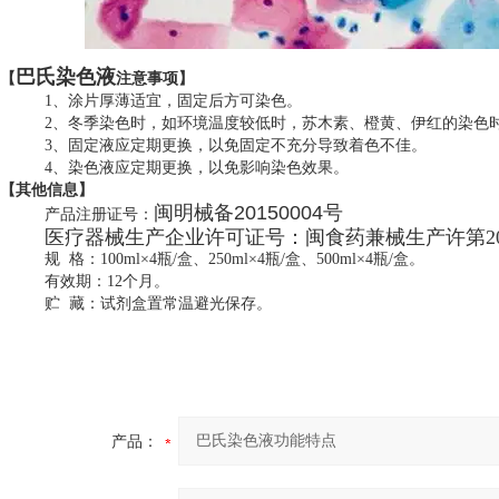
巴氏染色液
【
注意事项】
1
、涂片厚薄适宜，固定后方可染色。
2
、冬季染色时，如环境温度较低时，苏木素、橙黄、伊红的染色
3
、固定液应定期更换，以免固定不充分导致着色不佳。
4
、染色液应定期更换，以免影响染色效果。
【其他信息】
闽明械备20150004号
产品注册证号：
医疗器械生产企业许可证号：闽食药兼
械生产许第20
规 格：100ml×4瓶/盒、250ml×4瓶/盒、500ml×4瓶/盒。
有效期：12个月。
贮 藏：试剂盒置常温避光保存。
产品：