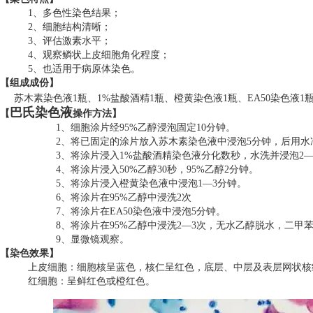
1
、多色性染色结果；
2
、细胞结构清晰；
3
、评估激素水平；
4
、观察鳞状上皮细胞角化程度；
5
、也适用于病原体染色。
【组成成份】
苏木素染色液1瓶、1%盐酸酒精1瓶、橙黄染色液1瓶、EA50染色液1
巴氏染色液
【
操作方法】
1
、细胞涂片经95%乙醇浸泡固定10分钟。
2
、将已固定的涂片放入苏木素染色液中浸泡5分钟，后用水
3
、将涂片浸入1%盐酸酒精染色液分化数秒，水洗并浸泡2
4
、将涂片浸入50%乙醇30秒，95%乙醇2分钟。
5
、将涂片浸入橙黄染色液中浸泡1—3分钟。
6
、将涂片在95%乙醇中浸洗2次
7
、将涂片在EA50染色液中浸泡5分钟。
8
、将涂片在95%乙醇中浸洗2—3次，无水乙醇脱水，二甲
9
、显微镜观察。
【染色效果】
上皮细胞：细胞核呈蓝色，核仁呈红色，底层、中层及表层网状核
红细胞：呈鲜红色或橙红色。