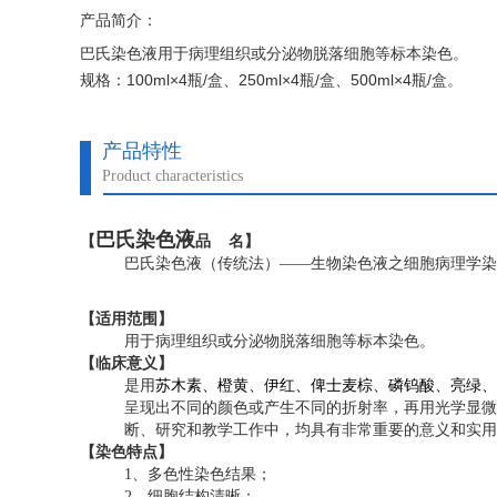
产品简介：
巴氏染色液用于病理组织或分泌物脱落细胞等标本染色。
规格：100ml×4瓶/盒、250ml×4瓶/盒、500ml×4瓶/盒。
产品特性
Product characteristics
巴氏染色液
【
品 名】
巴氏染色液（传统法）——生物染色液之细胞病理学染
【
适用范围】
用于病理组织或分泌物脱落细胞等标本染色
。
【
临床意义】
是用
苏木素、橙黄、伊红、俾士麦棕、磷钨酸、亮绿、
呈现出不同的颜色或产生不同的折射率，再用光学显微
断、研究和教学工作中，均具有非常重要的意义和实用
【染色特点】
1
、多色性染色结果；
2
、细胞结构清晰；