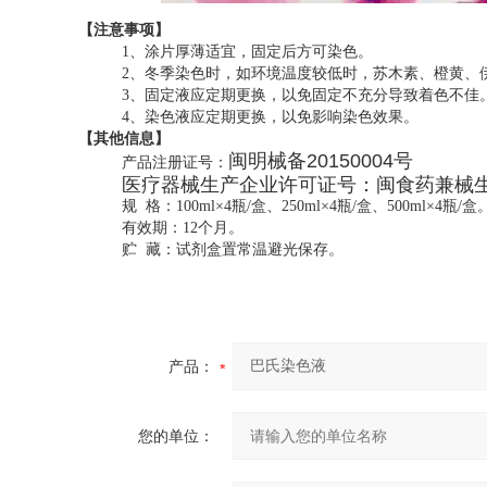
【
注意事项】
1
、涂片厚薄适宜，固定后方可染色。
2
、冬季染色时，如环境温度较低时，苏木素、橙黄、
3
、固定液应定期更换，以免固定不充分导致着色不佳
4
、染色液应定期更换，以免影响染色效果。
【其他信息】
闽明械备20150004号
产品注册证号：
医疗器械生产企业许可证号：闽食药兼
械生
规 格：100ml×4瓶/盒、250ml×4瓶/盒、500ml×4瓶/盒
有效期：12个月。
贮 藏：试剂盒置常温避光保存。
产品：
您的单位：