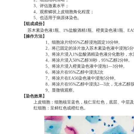
3
、评估激素水平；
4
、观察鳞状上皮细胞角化程度；
5
、也适用于病原体染色。
【组成成份】
苏木素染色液1瓶、1%盐酸酒精1瓶、橙黄染色液1瓶、EA
【
操作方法】
1
、细胞涂片经95%乙醇浸泡固定10分钟。
2
、将已固定的涂片放入苏木素染色液中浸泡5分
3
、将涂片浸入1%盐酸酒精染色液分化数秒，水
4
、将涂片浸入50%乙醇30秒，95%乙醇2分钟。
5
、将涂片浸入橙黄染色液中浸泡1—3分钟。
6
、将涂片在95%乙醇中浸洗2次
7
、将涂片在EA50染色液中浸泡5分钟。
8
、将涂片在95%乙醇中浸洗2—3次，无水乙
9
、显微镜观察。
【染色效果】
上皮细胞：细胞核呈蓝色，核仁呈红色，底层、中层及
红细胞：呈鲜红色或橙红色。