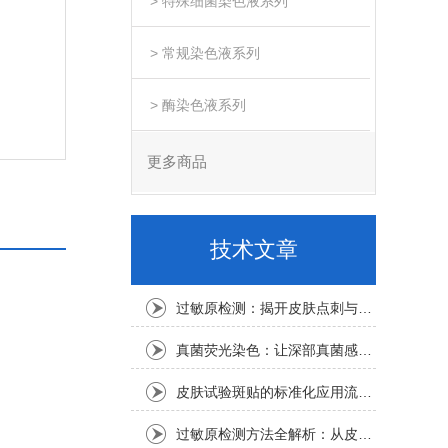
> 特殊细菌染色液系列
> 常规染色液系列
> 酶染色液系列
更多商品
技术文章
过敏原检测：揭开皮肤点刺与血清IgE的真相
真菌荧光染色：让深部真菌感染无处遁形的快速检测技术
皮肤试验斑贴的标准化应用流程：贯穿日化、医药与新材料的科学与安全之桥
过敏原检测方法全解析：从皮肤点刺到特异性IgE抗体检测