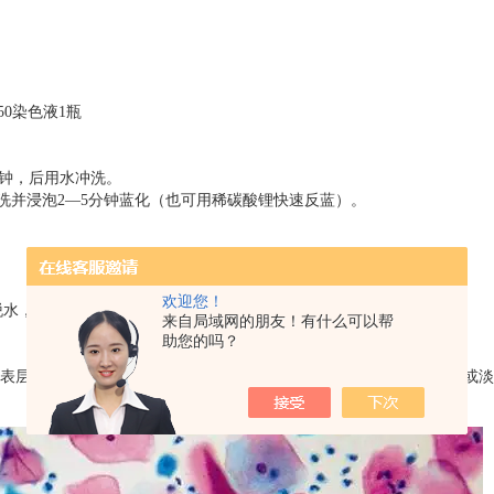
50染色液1瓶
钟，后用水冲洗。
洗并浸泡2—5分钟蓝化（也可用稀碳酸锂快速反蓝）。
欢迎您！
醇脱水，二甲苯透明，树胶封片。
来自局域网的朋友！有什么可以帮
助您的吗？
表层网状核细胞胞浆均染成蓝绿色，表层固缩核细胞胞浆染成淡红色或淡