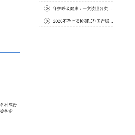
守护呼吸健康：一文读懂各类呼吸道检测试剂（附选购指南）
2026不孕七项检测试剂国产崛起：三明市和众生物凭精准与可靠护航生育希望
各种成份
态学诊