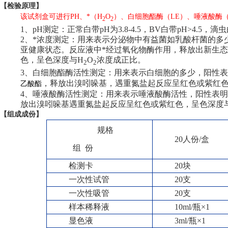
【
检验原理】
该试剂盒可进行PH、*（H
O
）、白细胞酯酶（LE）、唾液酸酶
2
2
1
、pH测定：正常白带pH为3.8-4.5，BV白带pH>4.5，滴虫
2
、*浓度测定：用来表示分泌物中有益菌如乳酸杆菌的多
亚健康状态。反应液中*经过氧化物酶作用，释放出新生态
色，呈色深度与H
O
浓度成正比。
2
2
3
、白细胞酯酶活性测定：用来表示白细胞的多少，阳性表明
，释放出溴吲哚基，遇重氮盐起反应呈红色或紫红
乙酸酯
4
、唾液酸酶活性测定：用来表示唾液酸酶活性，阳性表明有细
放出溴吲哚基遇重氮盐起反应呈红色或紫红色，呈色深度
【组成成份】
规格
20
人份/盒
组 份
检测卡
20
块
一次性试管
20
支
一次性吸管
20
支
样本稀释液
10ml/
瓶×1
显色液
3ml/
瓶×1