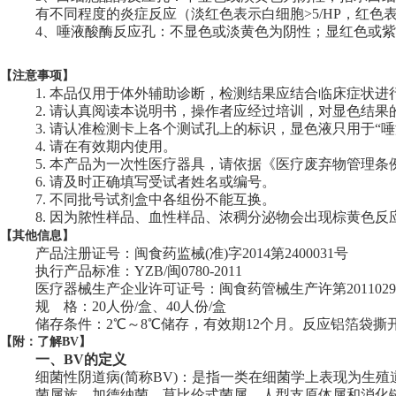
有不同程度的炎症反应（淡红色表示白细胞>5/HP，红色表示
4
、唾液酸酶反应孔：不显色或淡黄色为阴性；显红色或紫
【
注意事项】
1.
本品仅用于体外辅助诊断，检测结果应结合临床症状进
2.
请认真阅读本说明书，操作者应经过培训，对显色结果
3.
请认准检测卡上各个测试孔上的标识，显色液只用于“唾
4.
请在有效期内使用。
5.
本产品为一次性医疗器具，请依据《医疗废弃物管理条
6.
请及时正确填写受试者姓名或编号。
7.
不同批号试剂盒中各组份不能互换。
8.
因为脓性样品、血性样品、浓稠分泌物会出现棕黄色反
【其他信息】
产品注册证号：闽食药监械(准)字2014第2400031号
执行产品标准：YZB/闽0780-2011
医疗器械生产企业许可证号：闽食药管械生产许第2011029
规 格：20人份/盒、40人份/盒
储存条件：2℃～8℃储存，有效期12个月。反应铝箔袋撕开
【附：了解BV】
一、BV的定义
细菌性阴道病(简称BV)：是指一类在细菌学上表现为生
菌属族、加德纳菌、莫比伦式菌属、人型支原体属和消化