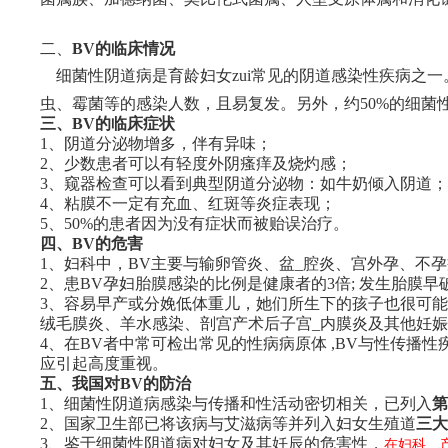
二、
BV的临床情况
细菌性阴道病是育龄妇女zui常见的阴道感染性疾病之一。感
虫、霉菌等的感染人数，且易复发。另外，约50%的细菌
三、BV的临床症状
1
、阴道分泌物增多，伴有异味；
2
、少数患者可以有轻度外阴瘙痒及烧灼感；
3
、窥器检查可以看到典型阴道分泌物：如牛奶倾入阴道；
4
、粘膜不一定有充血、红斑等炎症表现；
5
、50%的患者因为没有症状而被贻误治疗。
四、BV的危害
1
、妇科中，BV主要与输卵管炎、盆_腔炎、宫外孕、不
2
、患BV孕妇胎膜感染的比例是健康者的3倍; 发生胎膜早
3
、容易早产或分娩低体重儿，她们所生下的孩子也很可能
绒毛膜炎、羊水感染、剖宫产术后子宫_内膜炎及其他妊
4
、在BV者中常可检出常见的性病病原体 ,BV与性传播性
应引起高度重视。
五、我国对BV的防治
1
、细菌性阴道病感染与传播和性活动密切相关，已列入
第
2
、国家卫生部已将该病与艾滋病等并列入妇女生殖道
三大
3
、鉴于细菌性阴道病对妇女及其妊辰的危害性，
在妇科、