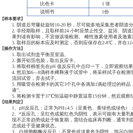
比色卡
1
张
说明书
1
份
【样本要求】
1.
阴道后穹窿处旋转10-20 秒，尽可能多地采集患者阴
2.
非经期取样，且取样前24 小时应禁止性交、盆浴、阴
果判读有影响，不宜做该项检测。 雌性激素使用者及激
3.
取样后的标本应及时测定，否则应保存在2-8℃，并在1
【
操作方法】
1.
取出试剂盒平衡至室温。
2.
撕开铝箔包装，取出反应卡。
3.
将取样棉签先在pH 值反应孔中点印一下，立即观察结
4.
然后加6—8滴样本稀释液于试管中，将采样拭子在检
流回试管，弃去拭子。
5.
用吸管在检测卡的其它3个孔中各滴加1滴处理过的样品，
液”。
5.
将检测卡置于37℃恒温箱中静置温育15分钟，然后观察
【结果判定】
1
、pH反应孔：正常为PH≤4.5（呈黄色、黄绿色或绿色）
2
、*反应孔：呈红色或紫红色为阴性，表示可能有大量乳
现不正常趋势或处于恢复期，需结合临床再判断，通常判
态或处于亚健康状态。
3
、白细胞酯酶反应孔：不显色或淡黄色为阴性，指示白细