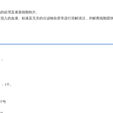
胞的处理及液基细胞制片。
时混入的血液、粘液及无关的分泌物杂质等进行溶解清洁，并解离细胞团
干扰成分影响、背景干净、细胞结构清晰的制片效果，便于显微镜观察，
）；
：1个。
97
号