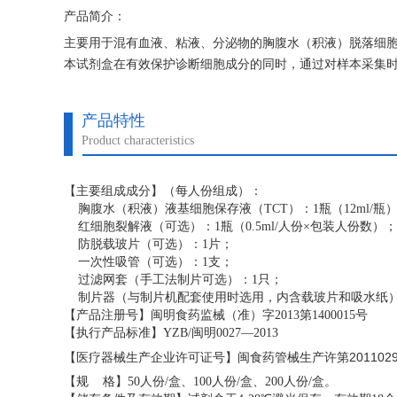
产品简介：
主要用于混有血液、粘液、分泌物的胸腹水（积液）脱落细
本试剂盒在有效保护诊断细胞成分的同时，通过对样本采集
链结，使细胞呈单个分散。Z终达到细胞单层平铺、有效祛除
高诊断准确性。
产品特性
Product characteristics
【主要组成成分】（每人份组成）：
胸腹水（积液）
液基细胞保存液（TCT）：1瓶（12ml/瓶
红细胞裂解液（可选）：1瓶（0.5ml/人份×包装人份数）；
防脱载玻片（可选）：1片；
一次性吸管（可选）：1支；
过滤网套（手工法制片可选）：1只；
制片器（与制片机配套使用时选用，内含载玻片和吸水纸）
【产品注册号】闽明食药监械（准）字2013第1400015号
【执行产品标准】YZB/闽明0027—2013
201102
【医疗器械生产企业许可证号】
闽食药管械生产许第
【规 格】50人份/盒、100人份/盒、200人份/盒。