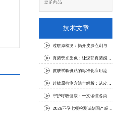
更多商品
技术文章
过敏原检测：揭开皮肤点刺与血清IgE的真相
真菌荧光染色：让深部真菌感染无处遁形的快速检测技术
皮肤试验斑贴的标准化应用流程：贯穿日化、医药与新材料的科学与安全之桥
过敏原检测方法全解析：从皮肤点刺到特异性IgE抗体检测
守护呼吸健康：一文读懂各类呼吸道检测试剂（附选购指南）
2026不孕七项检测试剂国产崛起：三明市和众生物凭精准与可靠护航生育希望